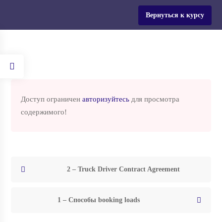
Для всех жителей Украины действует промокод на все
Вернуться к курсу
программы обучения!
Вход
Доступ ограничен
авторизуйтесь
для просмотра
Главная
содержимого!
Курсы
Бизнес и работа
Truck Dispatcher USA
Truck Dispatcher USA
2 – Truck Driver Contract Agreement
1 – Способы booking loads