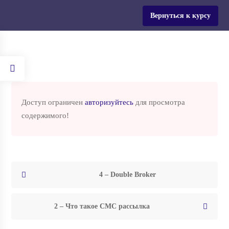
Для всех жителей Украины действует промокод на все
Вернуться к курсу
программы обучения!
Вход
Доступ ограничен
авторизуйтесь
для просмотра
Главная
содержимого!
Курсы
Бизнес и работа
Truck Dispatcher USA
Truck Dispatcher USA
4 – Double Broker
2 – Что такое СМС рассылка