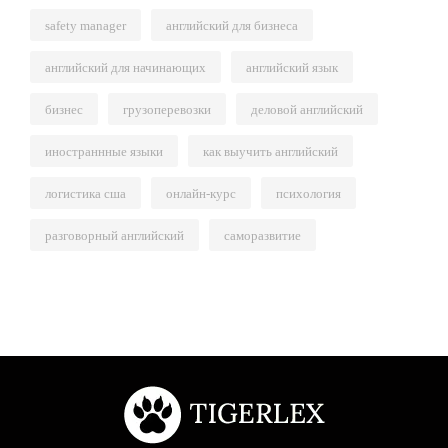
safety manager
английский для бизнеса
английский для начинающих
английский язык
бизнес
грузоперевозки
деловой английский
иностраннные языки
как выучить английский
логистика сша
онлайн-курс
психология
разговорный английский
саморазвитие